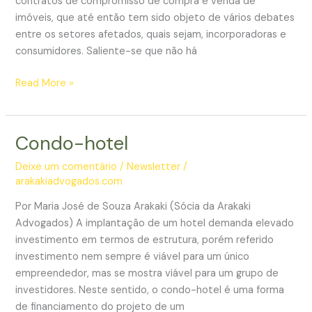
contratos de compromisso de compra e venda de
imóveis, que até então tem sido objeto de vários debates
entre os setores afetados, quais sejam, incorporadoras e
consumidores. Saliente-se que não há
Governo
Read More »
Federal
volta
a
Condo-hotel
discutir
a
Deixe um comentário
/
Newsletter
/
arakakiadvogados.com
rescisão
dos
Por Maria José de Souza Arakaki (Sócia da Arakaki
contratos
Advogados) A implantação de um hotel demanda elevado
de
investimento em termos de estrutura, porém referido
compromisso
investimento nem sempre é viável para um único
de
empreendedor, mas se mostra viável para um grupo de
compra
investidores. Neste sentido, o condo-hotel é uma forma
e
de financiamento do projeto de um