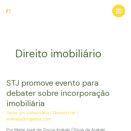
Ir
para
o
conteúdo
Direito imobiliário
STJ promove evento para
debater sobre incorporação
imobiliária
Deixe um comentário
/
Newsletter
/
arakakiadvogados.com
Por Maria José de Souza Arakaki (Sócia da Arakaki