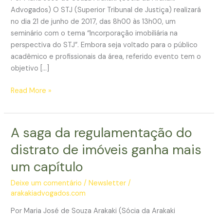
Advogados) O STJ (Superior Tribunal de Justiça) realizará
no dia 21 de junho de 2017, das 8h00 às 13h00, um
seminário com o tema “Incorporação imobiliária na
perspectiva do STJ”. Embora seja voltado para o público
acadêmico e profissionais da área, referido evento tem o
objetivo […]
STJ
Read More »
promove
evento
para
A saga da regulamentação do
debater
distrato de imóveis ganha mais
sobre
incorporação
um capítulo
imobiliária
Deixe um comentário
/
Newsletter
/
arakakiadvogados.com
Por Maria José de Souza Arakaki (Sócia da Arakaki