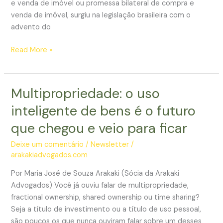
e venda de imóvel ou promessa bilateral de compra e
venda
venda de imóvel, surgiu na legislação brasileira com o
de
advento do
imóveis
Compromisso
Read More »
de
compra
e
Multipropriedade: o uso
venda
inteligente de bens é o futuro
que chegou e veio para ficar
Deixe um comentário
/
Newsletter
/
arakakiadvogados.com
Por Maria José de Souza Arakaki (Sócia da Arakaki
Advogados) Você já ouviu falar de multipropriedade,
fractional ownership, shared ownership ou time sharing?
Seja a título de investimento ou a título de uso pessoal,
são poucos os que nunca ouviram falar sobre um desses