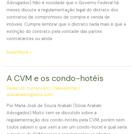
Advogados) Não é novidade que o Governo Federal há
meses discute a regulamentação legal do distrato dos
contratos de compromisso de compra e venda de
imóveis. Cumpre lembrar que o distrato nada mais é que a
extinção do contrato pela vontade das partes
contratantes ou ainda
A
Read More »
saga
da
regulamentação
A CVM e os condo-hotéis
do
distrato
Deixe um comentário
/
Newsletter
/
arakakiadvogados.com
de
imóveis
Por Maria José de Souza Arakaki (Sócia Arakaki
ganha
Advogados) Muito tem se discutido sobre a
mais
regulamentação dos condo-hotéis pela CVM, porém nem
um
todos sabem o que vem a ser um condo-hotel e qual seria
capítulo