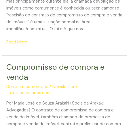
mas principalmente durante ela, a chamada devolução de
fracionada
imóveis como comumente é conhecida ou tecnicamente
“rescisão do contrato de compromisso de compra e venda
de imóveis” é uma situação normal na área
imobiliária/contratual. O fato é que nos
Governo
Read More »
Federal
pretende
regulamentar
Compromisso de compra e
a
venda
rescisão
dos
Deixe um comentário
/
Newsletter
/
contratos
arakakiadvogados.com
de
Por Maria José de Souza Arakaki (Sócia da Arakaki
compromisso
Advogados) O contrato de compromisso de compra e
de
venda de imóvel, também chamado de promessa de
compra
compra e venda de imóvel, contrato preliminar de compra
e