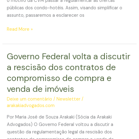
o motivo da CVM passar a regulamentar as ofertas
públicas dos condo-hotéis. Assim, visando simplificar o
assunto, passaremos a esclarecer os
A
Read More »
CVM
e
os
Governo Federal volta a discutir
condo-
a rescisão dos contratos de
hotéis
compromisso de compra e
venda de imóveis
Deixe um comentário
/
Newsletter
/
arakakiadvogados.com
Por Maria José de Souza Arakaki (Sócia da Arakaki
Advogados) O Governo Federal voltou a discutir a
questão da regulamentação legal da rescisão dos