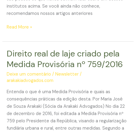
institutos acima. Se você ainda não conhece,
recomendamos nossos artigos anteriores
Multipropriedade:
Read More »
o
uso
inteligente
Direito real de laje criado pela
de
Medida Provisória nº 759/2016
bens
é
Deixe um comentário
/
Newsletter
/
o
arakakiadvogados.com
futuro
Entenda o que é uma Medida Provisória e quais as
que
consequências práticas da edição desta. Por Maria José
chegou
de Souza Arakaki (Sócia da Arakaki Advogados) No dia 22
e
de dezembro de 2016, foi editada a Medida Provisória nº
veio
759 pelo Presidente da República, visando a regularização
para
fundiária urbana e rural, entre outras medidas. Segundo a
ficar