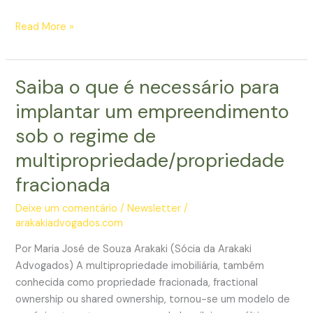
venda
de
Condo-
Read More »
imóveis
hotel
Saiba o que é necessário para
implantar um empreendimento
sob o regime de
multipropriedade/propriedade
fracionada
Deixe um comentário
/
Newsletter
/
arakakiadvogados.com
Por Maria José de Souza Arakaki (Sócia da Arakaki
Advogados) A multipropriedade imobiliária, também
conhecida como propriedade fracionada, fractional
ownership ou shared ownership, tornou-se um modelo de