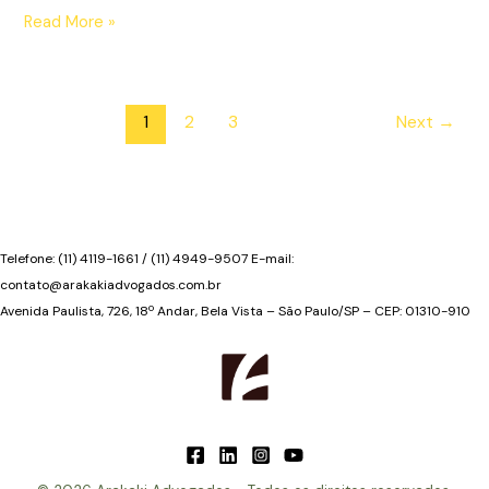
Direito
Read More »
real
de
laje
1
2
3
Next
→
criado
pela
Medida
Provisória
nº
759/2016
Telefone: (11) 4119-1661 / (11) 4949-9507 E-mail:
contato@arakakiadvogados.com.br
Avenida Paulista, 726, 18º Andar, Bela Vista – São Paulo/SP – CEP: 01310-910