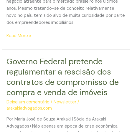
negócio atraente para o mercado brasileiro nos últimos
anos. Mesmo tratando-se de conceito relativamente
novo no país, tem sido alvo de muita curiosidade por parte
dos empreendedores imobiliários
Saiba
Read More »
o
que
é
Governo Federal pretende
necessário
regulamentar a rescisão dos
para
implantar
contratos de compromisso de
um
compra e venda de imóveis
empreendimento
sob
Deixe um comentário
/
Newsletter
/
o
arakakiadvogados.com
regime
Por Maria José de Souza Arakaki (Sócia da Arakaki
de
Advogados) Não apenas em época de crise econômica,
multipropriedade/propriedade