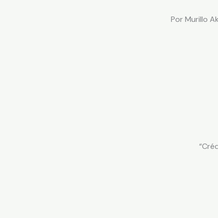
Por Murillo A
“Créd