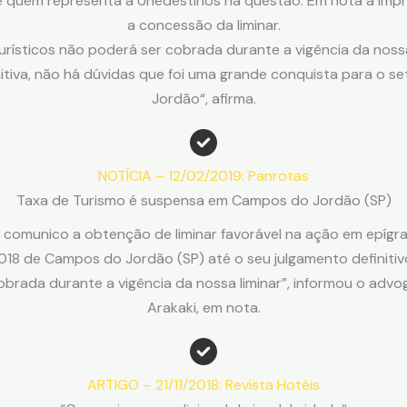
é quem representa a Unedestinos na questão. Em nota à impre
a concessão da liminar.
Turísticos não poderá ser cobrada durante a vigência da nossa
itiva, não há dúvidas que foi uma grande conquista para o s
Jordão“, afirma.
NOTÍCIA – 12/02/2019: Panrotas
Taxa de Turismo é suspensa em Campos do Jordão (SP)
 comunico a obtenção de liminar favorável na ação em epígra
2018 de Campos do Jordão (SP) até o seu julgamento definitivo
obrada durante a vigência da nossa liminar”, informou o advo
Arakaki, em nota.
ARTIGO – 21/11/2018: Revista Hotéis