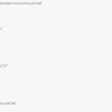
arada inconstitucional“
s“
FGTS“
judicial“