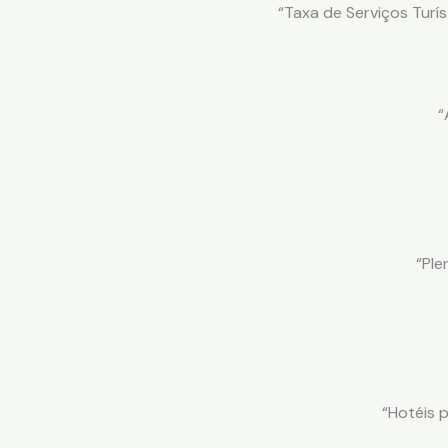
“Taxa de Serviços Turí
“
“Ple
“Hotéis 