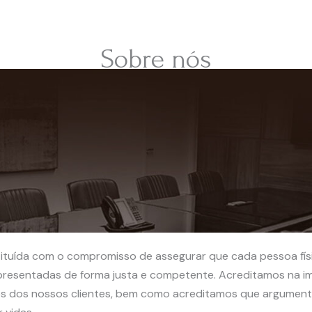
Sobre nós
ituída com o compromisso de assegurar que cada pessoa físi
epresentadas de forma justa e competente. Acreditamos na 
ses dos nossos clientes, bem como acreditamos que argumento