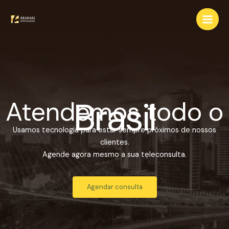
Ir
para
o
conteúdo
Brasil
Atendemos todo o
Usamos tecnologia para estar sempre próximos de nossos
clientes.
Agende agora mesmo a sua teleconsulta.
Agendar consulta