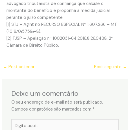
advogado tributarista de confiança que calcule o
montante do benefício e proponha a medida judicial
perante o juízo competente.
[1] STJ – AgInt no RECURSO ESPECIAL Nº 1.607.266 – MT
(2016⁄0157592-8).
[2] TJSP – Apelação nº 1002031-64.2016.8.26.0438, 2ª
Câmara de Direito Público.
←
Post anterior
Post seguinte
→
Deixe um comentário
O seu endereço de e-mail não será publicado.
Campos obrigatórios são marcados com
*
Digite
aqui...