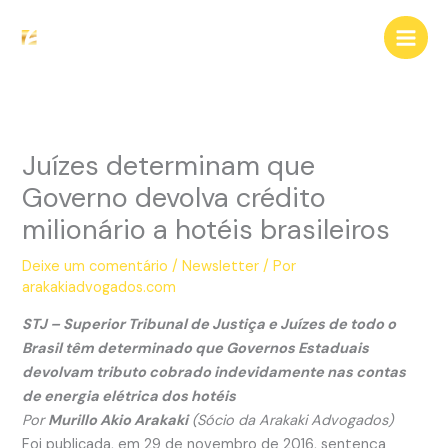
Ir
para
o
conteúdo
Juízes determinam que
Governo devolva crédito
milionário a hotéis brasileiros
Deixe um comentário
/
Newsletter
/ Por
arakakiadvogados.com
STJ – Superior Tribunal de Justiça e Juízes de todo o
Brasil têm determinado que Governos Estaduais
devolvam tributo cobrado indevidamente nas contas
de energia elétrica dos hotéis
Por
Murillo Akio Arakaki
(Sócio da Arakaki Advogados)
Foi publicada, em 29 de novembro de 2016, sentença