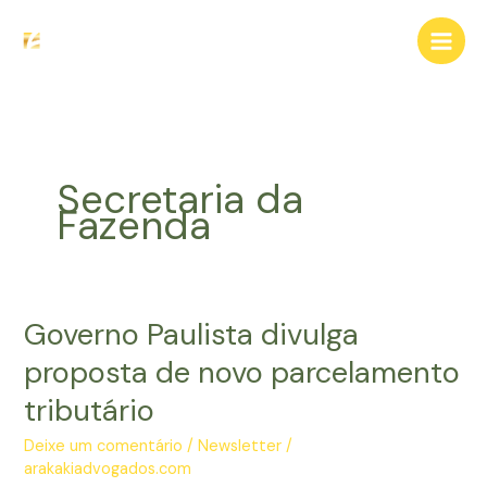
Ir
para
o
conteúdo
Secretaria da
Fazenda
Governo Paulista divulga
proposta de novo parcelamento
tributário
Deixe um comentário
/
Newsletter
/
arakakiadvogados.com