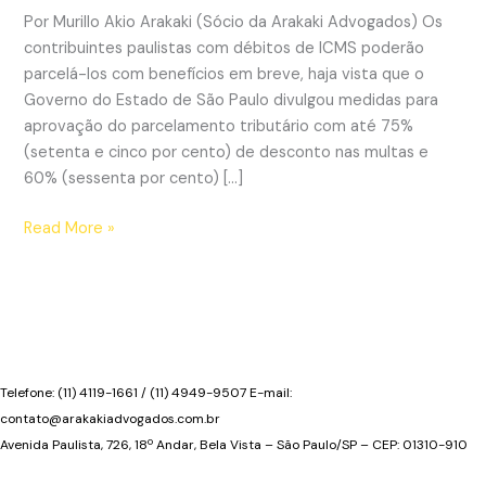
Por Murillo Akio Arakaki (Sócio da Arakaki Advogados) Os
contribuintes paulistas com débitos de ICMS poderão
parcelá-los com benefícios em breve, haja vista que o
Governo do Estado de São Paulo divulgou medidas para
aprovação do parcelamento tributário com até 75%
(setenta e cinco por cento) de desconto nas multas e
60% (sessenta por cento) […]
Governo
Read More »
Paulista
divulga
proposta
de
novo
parcelamento
Telefone: (11) 4119-1661 / (11) 4949-9507 E-mail:
tributário
contato@arakakiadvogados.com.br
Avenida Paulista, 726, 18º Andar, Bela Vista – São Paulo/SP – CEP: 01310-910