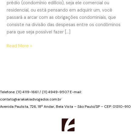
prédio (condomínio edilício), seja ele comercial ou
residencial, ou está pensando em adquirir um, você
passará a arcar com as obrigações condominiais, que
consiste na divisão das despesas entre os condôminos
para que seja possível fazer […]
Despesas
Read More »
condominiais
como
uma
obrigação
“propter
rem”
Telefone: (11) 4119-1661 / (11) 4949-9507 E-mail:
contato@arakakiadvogados.com.br
Avenida Paulista, 726, 18º Andar, Bela Vista – São Paulo/SP – CEP: 01310-910