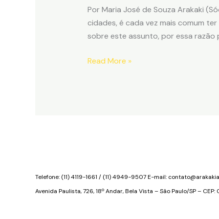
Por Maria José de Souza Arakaki (S
cidades, é cada vez mais comum ter
sobre este assunto, por essa razão 
Desapropriação
Read More »
Telefone: (11) 4119-1661 / (11) 4949-9507 E-mail:
contato@arakaki
Avenida Paulista, 726, 18º Andar, Bela Vista – São Paulo/SP – CEP: