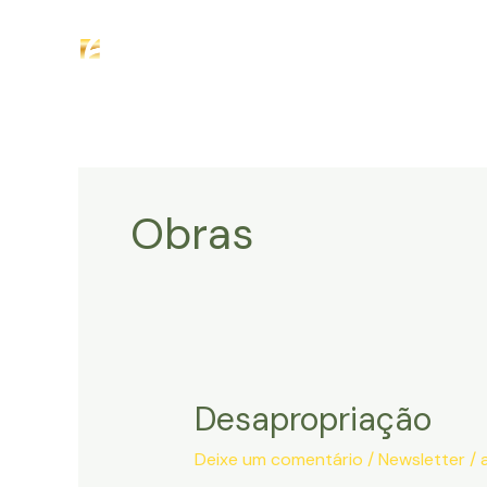
Ir
H
para
o
conteúdo
Obras
Desapropriação
Deixe um comentário
/
Newsletter
/