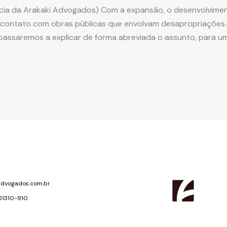
ócia da Arakaki Advogados) Com a expansão, o desenvolvime
 contato com obras públicas que envolvam desapropriações.
passaremos a explicar de forma abreviada o assunto, para um
advogados.com.br
 01310-910