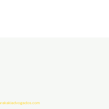
ome
O Escritório
Áreas de atuação
Profissionais
arakakiadvogados.com