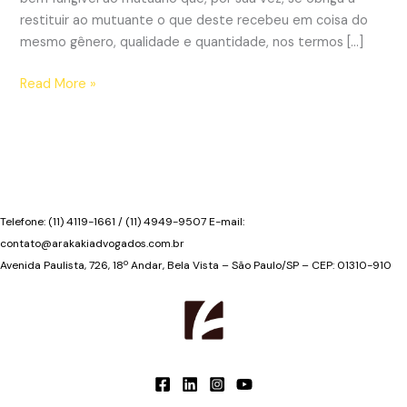
restituir ao mutuante o que deste recebeu em coisa do
mesmo gênero, qualidade e quantidade, nos termos […]
Contrato
Read More »
de
mútuo
Telefone: (11) 4119-1661 / (11) 4949-9507 E-mail:
contato@arakakiadvogados.com.br
Avenida Paulista, 726, 18º Andar, Bela Vista – São Paulo/SP – CEP: 01310-910