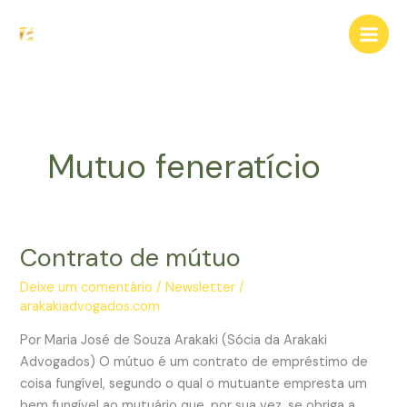
Ir
para
o
conteúdo
Mutuo feneratício
Contrato de mútuo
Deixe um comentário
/
Newsletter
/
arakakiadvogados.com
Por Maria José de Souza Arakaki (Sócia da Arakaki
Advogados) O mútuo é um contrato de empréstimo de
coisa fungível, segundo o qual o mutuante empresta um
bem fungível ao mutuário que, por sua vez, se obriga a