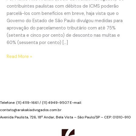
contribuintes paulistas com débitos de ICMS poderão
parcelá-los com benefícios em breve, haja vista que o
Governo do Estado de São Paulo divulgou medidas para
aprovação do parcelamento tributário com até 75%
(setenta e cinco por cento) de desconto nas multas e
60% (sessenta por cento) […]
Governo
Read More »
Paulista
divulga
proposta
de
novo
parcelamento
Telefone: (11) 4119-1661 / (11) 4949-9507 E-mail:
tributário
contato@arakakiadvogados.com.br
Avenida Paulista, 726, 18º Andar, Bela Vista – São Paulo/SP – CEP: 01310-910