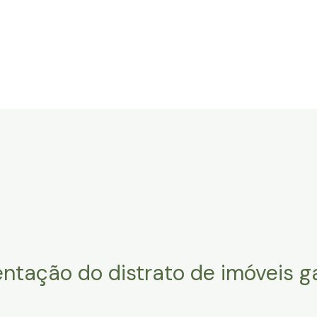
ome
O Escritório
Áreas de atuação
Profissionais
ntação do distrato de imóveis 