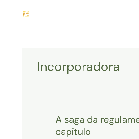
Ir
H
para
o
conteúdo
Incorporadora
A saga da regulame
capítulo