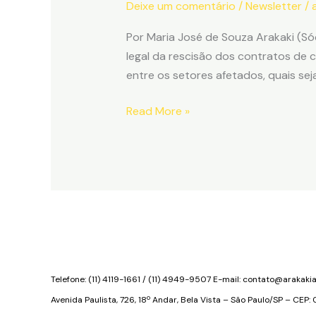
Deixe um comentário
/
Newsletter
/
capítulo
Por Maria José de Souza Arakaki (S
legal da rescisão dos contratos de
entre os setores afetados, quais se
Governo
Read More »
Federal
volta
a
discutir
a
rescisão
dos
contratos
Telefone: (11) 4119-1661 / (11) 4949-9507 E-mail:
contato@arakaki
de
compromisso
Avenida Paulista, 726, 18º Andar, Bela Vista – São Paulo/SP – CEP: