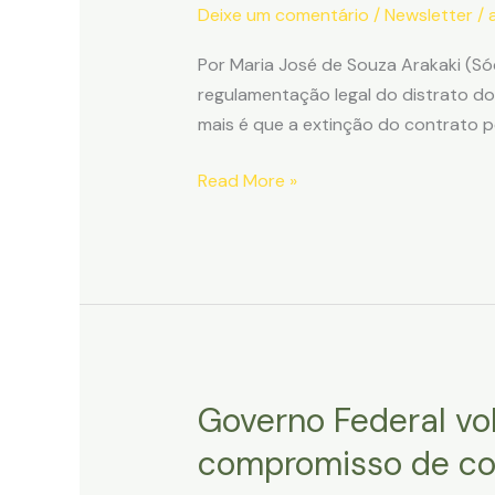
Deixe um comentário
/
Newsletter
/
Por Maria José de Souza Arakaki (S
regulamentação legal do distrato d
mais é que a extinção do contrato p
A
Read More »
saga
da
regulamentação
do
distrato
de
imóveis
Governo Federal vol
ganha
mais
compromisso de co
um