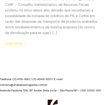
CARF – Conselho Administrativo de Recursos Fiscais
proferiu, no início desse ano, decisão que reconheceu a
possibilidade da tomada de créditos de PIS e Cofins em
razão das despesas de transporte de produtos acabados
entre estabelecimentos da mesma empresa (do centro
de distribuição para as lojas). […]
Frete
Read More »
entre
estabelecimentos
gera
crédito
de
PIS
Telefone: (11) 4119-1661 / (11) 4949-9507 E-mail:
e
contato@arakakiadvogados.com.br
COFINS,
Avenida Paulista, 726, 18º Andar, Bela Vista – São Paulo/SP – CEP: 01310-910
segundo
o