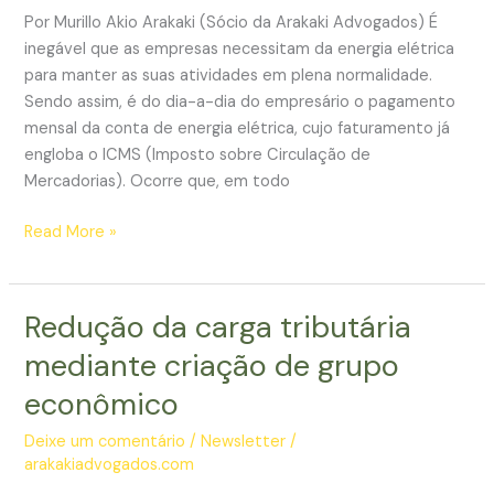
Por Murillo Akio Arakaki (Sócio da Arakaki Advogados) É
inegável que as empresas necessitam da energia elétrica
para manter as suas atividades em plena normalidade.
Sendo assim, é do dia-a-dia do empresário o pagamento
mensal da conta de energia elétrica, cujo faturamento já
engloba o ICMS (Imposto sobre Circulação de
Mercadorias). Ocorre que, em todo
Empresas
Read More »
com
grande
consumo
Redução da carga tributária
de
mediante criação de grupo
energia
elétrica
econômico
poderão
Deixe um comentário
/
Newsletter
/
reduzir
arakakiadvogados.com
até