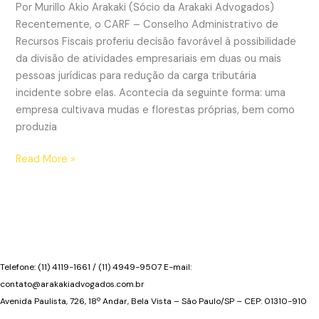
30%
Por Murillo Akio Arakaki (Sócio da Arakaki Advogados)
do
Recentemente, o CARF – Conselho Administrativo de
valor
Recursos Fiscais proferiu decisão favorável à possibilidade
da
da divisão de atividades empresariais em duas ou mais
conta
pessoas jurídicas para redução da carga tributária
via
incidente sobre elas. Acontecia da seguinte forma: uma
ação
empresa cultivava mudas e florestas próprias, bem como
judicial
produzia
Redução
Read More »
da
carga
tributária
mediante
criação
de
Telefone: (11) 4119-1661 / (11) 4949-9507 E-mail:
grupo
contato@arakakiadvogados.com.br
econômico
Avenida Paulista, 726, 18º Andar, Bela Vista – São Paulo/SP – CEP: 01310-910