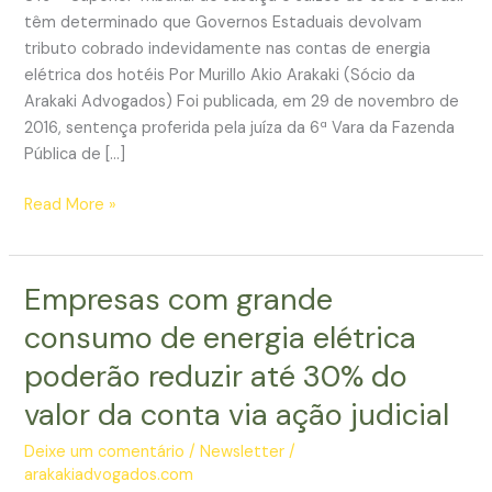
têm determinado que Governos Estaduais devolvam
tributo cobrado indevidamente nas contas de energia
elétrica dos hotéis Por Murillo Akio Arakaki (Sócio da
Arakaki Advogados) Foi publicada, em 29 de novembro de
2016, sentença proferida pela juíza da 6ª Vara da Fazenda
Pública de […]
Juízes
Read More »
determinam
que
Governo
Empresas com grande
devolva
consumo de energia elétrica
crédito
milionário
poderão reduzir até 30% do
a
valor da conta via ação judicial
hotéis
brasileiros
Deixe um comentário
/
Newsletter
/
arakakiadvogados.com