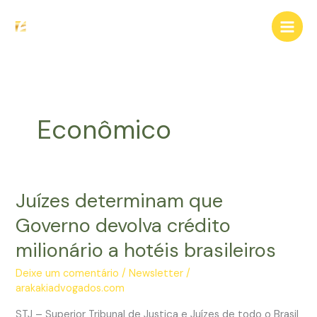
Ir
para
o
conteúdo
Econômico
Juízes determinam que
Governo devolva crédito
milionário a hotéis brasileiros
Deixe um comentário
/
Newsletter
/
arakakiadvogados.com
STJ – Superior Tribunal de Justiça e Juízes de todo o Brasil