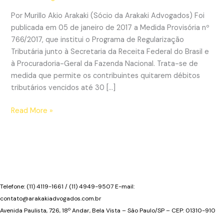
Por Murillo Akio Arakaki (Sócio da Arakaki Advogados) Foi
publicada em 05 de janeiro de 2017 a Medida Provisória nº
766/2017, que institui o Programa de Regularização
Tributária junto à Secretaria da Receita Federal do Brasil e
à Procuradoria-Geral da Fazenda Nacional. Trata-se de
medida que permite os contribuintes quitarem débitos
tributários vencidos até 30 […]
Governo
Read More »
institui
programa
de
regularização
tributária
que
Telefone: (11) 4119-1661 / (11) 4949-9507 E-mail:
permite
contato@arakakiadvogados.com.br
a
Avenida Paulista, 726, 18º Andar, Bela Vista – São Paulo/SP – CEP: 01310-910
compensação