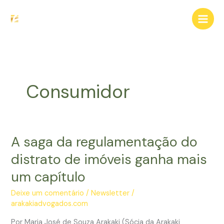
Ir
para
o
conteúdo
Consumidor
A saga da regulamentação do
distrato de imóveis ganha mais
um capítulo
Deixe um comentário
/
Newsletter
/
arakakiadvogados.com
Por Maria José de Souza Arakaki (Sócia da Arakaki