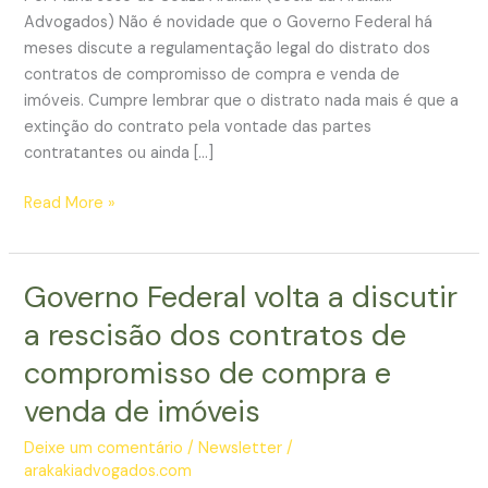
Advogados) Não é novidade que o Governo Federal há
meses discute a regulamentação legal do distrato dos
contratos de compromisso de compra e venda de
imóveis. Cumpre lembrar que o distrato nada mais é que a
extinção do contrato pela vontade das partes
contratantes ou ainda […]
A
Read More »
saga
da
regulamentação
Governo Federal volta a discutir
do
a rescisão dos contratos de
distrato
de
compromisso de compra e
imóveis
venda de imóveis
ganha
mais
Deixe um comentário
/
Newsletter
/
um
arakakiadvogados.com