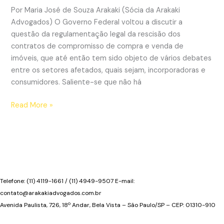
capítulo
Por Maria José de Souza Arakaki (Sócia da Arakaki
Advogados) O Governo Federal voltou a discutir a
questão da regulamentação legal da rescisão dos
contratos de compromisso de compra e venda de
imóveis, que até então tem sido objeto de vários debates
entre os setores afetados, quais sejam, incorporadoras e
consumidores. Saliente-se que não há
Governo
Read More »
Federal
volta
a
discutir
a
rescisão
Telefone: (11) 4119-1661 / (11) 4949-9507 E-mail:
dos
contato@arakakiadvogados.com.br
contratos
Avenida Paulista, 726, 18º Andar, Bela Vista – São Paulo/SP – CEP: 01310-910
de