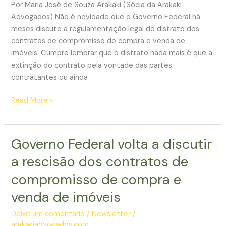
Por Maria José de Souza Arakaki (Sócia da Arakaki
Advogados) Não é novidade que o Governo Federal há
meses discute a regulamentação legal do distrato dos
contratos de compromisso de compra e venda de
imóveis. Cumpre lembrar que o distrato nada mais é que a
extinção do contrato pela vontade das partes
contratantes ou ainda
A
Read More »
saga
da
regulamentação
Governo Federal volta a discutir
do
a rescisão dos contratos de
distrato
de
compromisso de compra e
imóveis
venda de imóveis
ganha
mais
Deixe um comentário
/
Newsletter
/
um
arakakiadvogados.com