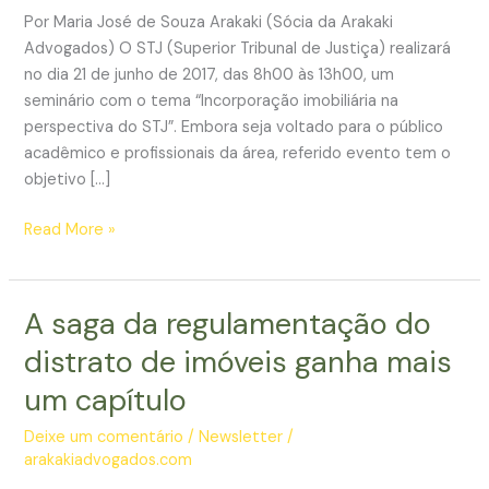
Por Maria José de Souza Arakaki (Sócia da Arakaki
Advogados) O STJ (Superior Tribunal de Justiça) realizará
no dia 21 de junho de 2017, das 8h00 às 13h00, um
seminário com o tema “Incorporação imobiliária na
perspectiva do STJ”. Embora seja voltado para o público
acadêmico e profissionais da área, referido evento tem o
objetivo […]
STJ
Read More »
promove
evento
para
A saga da regulamentação do
debater
distrato de imóveis ganha mais
sobre
incorporação
um capítulo
imobiliária
Deixe um comentário
/
Newsletter
/
arakakiadvogados.com