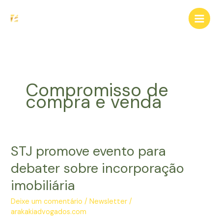
Ir
para
o
conteúdo
Compromisso de
compra e venda
STJ promove evento para
debater sobre incorporação
imobiliária
Deixe um comentário
/
Newsletter
/
arakakiadvogados.com