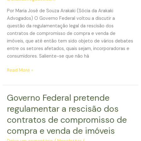
capítulo
Por Maria José de Souza Arakaki (Sócia da Arakaki
Advogados) O Governo Federal voltou a discutir a
questão da regulamentação legal da rescisão dos
contratos de compromisso de compra e venda de
imóveis, que até então tem sido objeto de vários debates
entre os setores afetados, quais sejam, incorporadoras e
consumidores. Saliente-se que não há
Governo
Read More »
Federal
volta
a
Governo Federal pretende
discutir
regulamentar a rescisão dos
a
rescisão
contratos de compromisso de
dos
compra e venda de imóveis
contratos
de