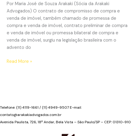
Por Maria José de Souza Arakaki (Sócia da Arakaki
compromisso
Advogados) O contrato de compromisso de compra e
de
venda de imóvel, também chamado de promessa de
compra
compra e venda de imóvel, contrato preliminar de compra
e
e venda de imóvel ou promessa bilateral de compra e
venda
venda de imóvel, surgiu na legislação brasileira com o
de
advento do
imóveis
Compromisso
Read More »
de
compra
e
venda
Telefone: (11) 4119-1661 / (11) 4949-9507 E-mail:
contato@arakakiadvogados.com.br
Avenida Paulista, 726, 18º Andar, Bela Vista – São Paulo/SP – CEP: 01310-910