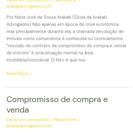
Deixe um comentário
/
Newsletter
/
compromisso
arakakiadvogados.com
de
Por Maria José de Souza Arakaki (Sócia da Arakaki
compra
Advogados) Não apenas em época de crise econômica,
e
mas principalmente durante ela, a chamada devolução de
venda
imóveis como comumente é conhecida ou tecnicamente
de
“rescisão do contrato de compromisso de compra e venda
imóveis
de imóveis” é uma situação normal na área
imobiliária/contratual. O fato é que nos
Governo
Read More »
Federal
pretende
regulamentar
Compromisso de compra e
a
venda
rescisão
dos
Deixe um comentário
/
Newsletter
/
contratos
arakakiadvogados.com
de