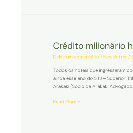
na
hotelaria
e
a
revisão
Crédito milionário 
de
sua
Deixe um comentário
/
Newsletter
/
base
de
Todos os hotéis que ingressaram com
cálculo
ainda esse ano do STJ – Superior Tri
Arakaki (Sócio da Arakaki Advogado
Crédito
Read More »
milionário
hoteleiro
poderá