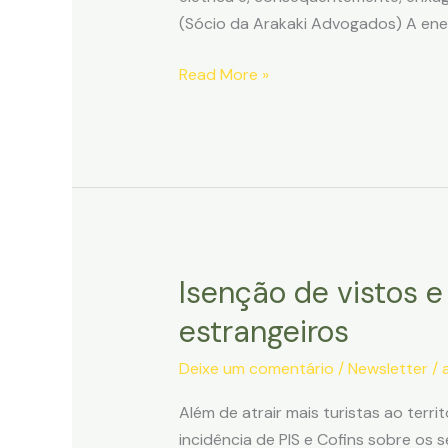
(Sócio da Arakaki Advogados) A ener
Hotéis
Read More »
poderão
reduzir
em
até
25%
os
gastos
Isenção de vistos 
com
energia
estrangeiros
elétrica
Deixe um comentário
/
Newsletter
/
via
judicial
Além de atrair mais turistas ao terri
incidência de PIS e Cofins sobre os