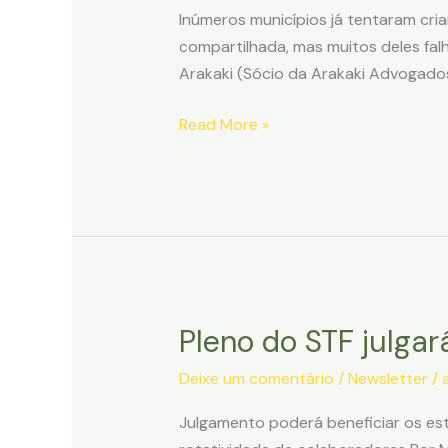
Inúmeros municípios já tentaram cri
compartilhada, mas muitos deles falh
Arakaki (Sócio da Arakaki Advogados
Airbnb
Read More »
e
o
desafio
dos
municípios
de
cobrar
Pleno do STF julga
ISS
dos
Deixe um comentário
/
Newsletter
/
anfitriões
Julgamento poderá beneficiar os es