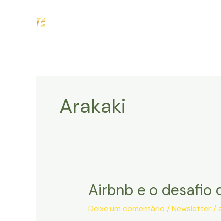
Ir
H
para
o
conteúdo
Arakaki
Airbnb e o desafio 
Deixe um comentário
/
Newsletter
/