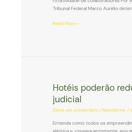
rotatividade de colaboradores Por M
Tribunal Federal Marco Aurélio deter
Pleno
Read More »
do
STF
julgará
inconstitucionalidade
de
multa
de
Hotéis poderão redu
10%
do
judicial
FGTS
Deixe um comentário
/
Newsletter
/
Entenda como todos os empreendimen
elétrica e, consequentemente, enxuga