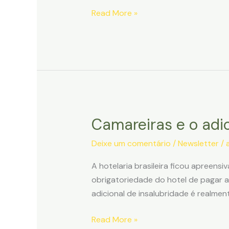
Taxa
Read More »
de
turismo
e
sua
inconstitucionalidade
Camareiras e o adic
Deixe um comentário
/
Newsletter
/
A hotelaria brasileira ficou apreen
obrigatoriedade do hotel de pagar a
adicional de insalubridade é realmen
Camareiras
Read More »