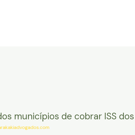
ome
O Escritório
Áreas de atuação
Profissionais
dos municípios de cobrar ISS dos 
arakakiadvogados.com