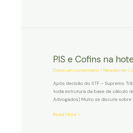
e
o
adicional
de
insalubridade
PIS e Cofins na hot
Deixe um comentário
/
Newsletter
/
Após decisão do STF – Supremo Tribu
toda estrutura da base de cálculo de
Advogados) Muito se discute sobre 
PIS
Read More »
e
Cofins