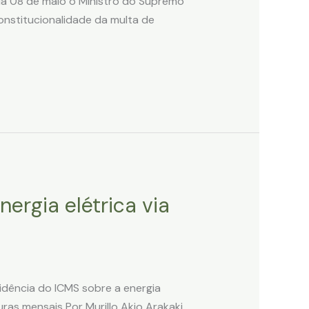
dia 08 de maio o Ministro do Supremo
onstitucionalidade da multa de
ergia elétrica via
dência do ICMS sobre a energia
ras mensais Por Murillo Akio Arakaki