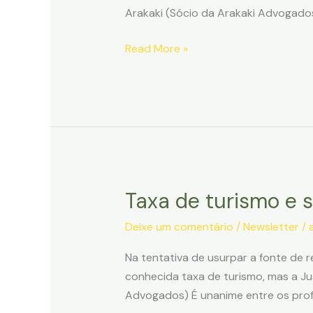
Arakaki (Sócio da Arakaki Advogado
Isenção
Read More »
de
vistos
e
a
não
incidência
de
Taxa de turismo e s
PIS/Cofins
na
Deixe um comentário
/
Newsletter
/
hospedagem
de
Na tentativa de usurpar a fonte de r
estrangeiros
conhecida taxa de turismo, mas a Jus
Advogados) É unanime entre os profi