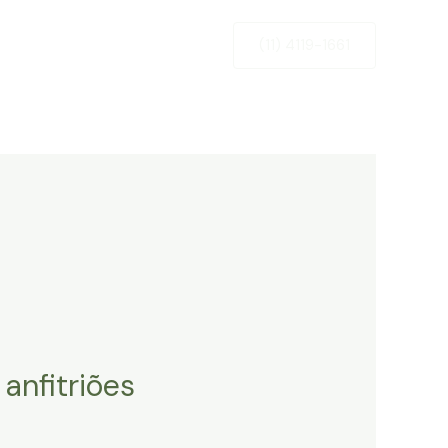
Newsletter
Contato
(11) 4119-1661
anfitriões