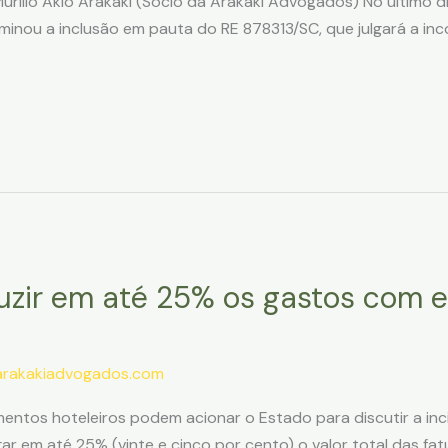
urillo Akio Arakaki (Sócio da Arakaki Advogados) No último 
minou a inclusão em pauta do RE 878313/SC, que julgará a inc
zir em até 25% os gastos com en
arakakiadvogados.com
tos hoteleiros podem acionar o Estado para discutir a inci
r em até 25% (vinte e cinco por cento) o valor total das fatu