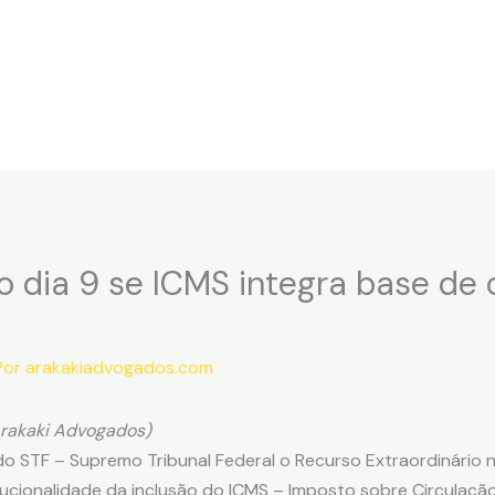
ome
O Escritório
Áreas de atuação
Profissionais
o dia 9 se ICMS integra base de 
Por
arakakiadvogados.com
Arakaki Advogados)
 do STF – Supremo Tribunal Federal o Recurso Extraordinário
tucionalidade da inclusão do ICMS – Imposto sobre Circulaçã