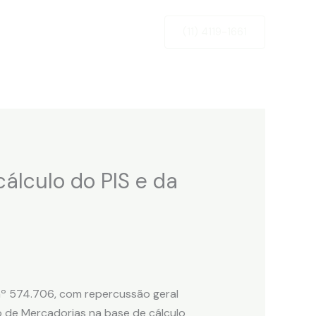
Newsletter
Contato
(11) 4119-1661
cálculo do PIS e da
 nº 574.706, com repercussão geral
o de Mercadorias na base de cálculo