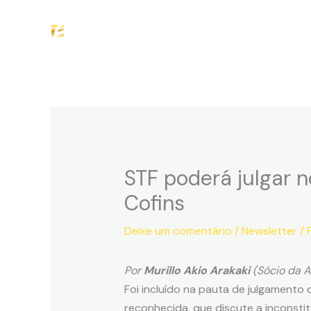
Ir
H
para
o
conteúdo
STF poderá julgar n
Cofins
Deixe um comentário
/
Newsletter
/ 
Por
Murillo Akio Arakaki
(Sócio da 
Foi incluído na pauta de julgamento
reconhecida, que discute a inconsti