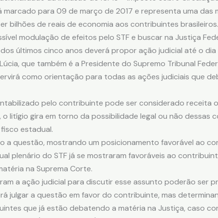
tá marcado para 09 de março de 2017 e representa uma das ma
r bilhões de reais de economia aos contribuintes brasileiros
ível modulação de efeitos pelo STF e buscar na Justiça Feder
os últimos cinco anos deverá propor ação judicial até o dia
 Lúcia, que também é a Presidente do Supremo Tribunal Federa
servirá como orientação para todas as ações judiciais que d
ntabilizado pelo contribuinte pode ser considerado receita o
, o litígio gira em torno da possibilidade legal ou não dessas 
fisco estadual.
o a questão, mostrando um posicionamento favorável ao cont
l plenário do STF já se mostraram favoráveis ao contribuin
matéria na Suprema Corte.
am a ação judicial para discutir esse assunto poderão ser 
derá julgar a questão em favor do contribuinte, mas determin
uintes que já estão debatendo a matéria na Justiça, caso con