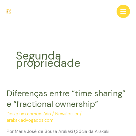
Ir
para
o
conteúdo
Segunda
propriedade
Diferenças entre “time sharing”
e “fractional ownership”
Deixe um comentário
/
Newsletter
/
arakakiadvogados.com
Por Maria José de Souza Arakaki (Sócia da Arakaki