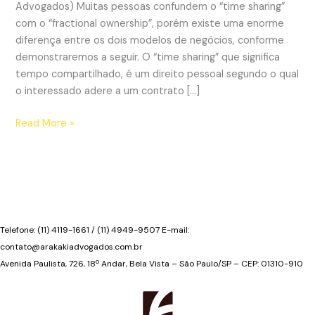
Advogados) Muitas pessoas confundem o “time sharing”
com o “fractional ownership”, porém existe uma enorme
diferença entre os dois modelos de negócios, conforme
demonstraremos a seguir. O “time sharing” que significa
tempo compartilhado, é um direito pessoal segundo o qual
o interessado adere a um contrato […]
Diferenças
Read More »
entre
“time
sharing”
e
“fractional
ownership”
Telefone: (11) 4119-1661 / (11) 4949-9507 E-mail:
contato@arakakiadvogados.com.br
Avenida Paulista, 726, 18º Andar, Bela Vista – São Paulo/SP – CEP: 01310-910