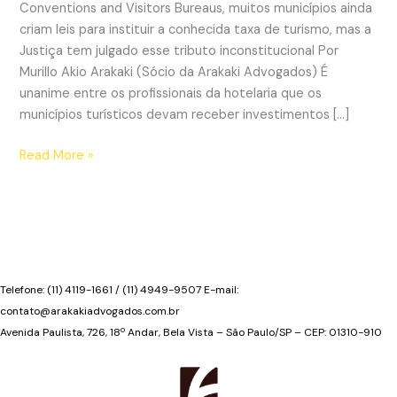
Conventions and Visitors Bureaus, muitos municípios ainda
criam leis para instituir a conhecida taxa de turismo, mas a
Justiça tem julgado esse tributo inconstitucional Por
Murillo Akio Arakaki (Sócio da Arakaki Advogados) É
unanime entre os profissionais da hotelaria que os
municípios turísticos devam receber investimentos […]
Taxa
Read More »
de
turismo
e
sua
inconstitucionalidade
Telefone: (11) 4119-1661 / (11) 4949-9507 E-mail:
contato@arakakiadvogados.com.br
Avenida Paulista, 726, 18º Andar, Bela Vista – São Paulo/SP – CEP: 01310-910