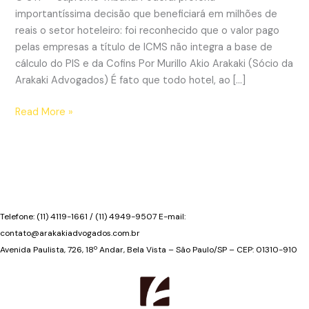
importantíssima decisão que beneficiará em milhões de
reais o setor hoteleiro: foi reconhecido que o valor pago
pelas empresas a título de ICMS não integra a base de
cálculo do PIS e da Cofins Por Murillo Akio Arakaki (Sócio da
Arakaki Advogados) É fato que todo hotel, ao […]
STF
Read More »
profere
decisão
que
fará
hotéis
economizarem
Telefone: (11) 4119-1661 / (11) 4949-9507 E-mail:
milhões
contato@arakakiadvogados.com.br
de
Avenida Paulista, 726, 18º Andar, Bela Vista – São Paulo/SP – CEP: 01310-910
reais
em
tributos