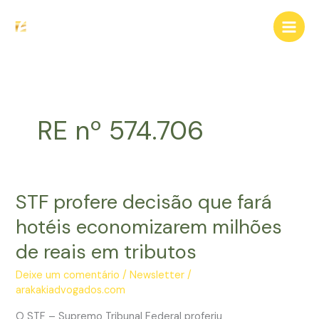
Ir
para
o
conteúdo
RE nº 574.706
STF profere decisão que fará
hotéis economizarem milhões
de reais em tributos
Deixe um comentário
/
Newsletter
/
arakakiadvogados.com
O STF – Supremo Tribunal Federal proferiu