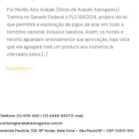
Por Murillo Akio Arakaki (Sócio da Arakaki Advogados)
Tramita no Senado Federal o PLS 186/2014, projeto de lei
que permitirá a exploração de jogos de azar em todo o
território nacional, inclusive cassinos. Assim, os hotéis e
resorts aguardam ansiosamente sua aprovação, haja vista
que ela agregará mais um produto aos inúmeros já
ofertados pelos […]
Hotéis
Read More »
e
resorts
aguardam
a
votação
do
Telefone: (11) 4119-1661 / (11) 4949-9507 E-mail:
Projeto
contato@arakakiadvogados.com.br
de
Avenida Paulista, 726, 18º Andar, Bela Vista – São Paulo/SP – CEP: 01310-910
Lei