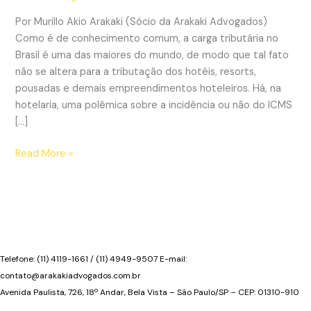
Por Murillo Akio Arakaki (Sócio da Arakaki Advogados)
Como é de conhecimento comum, a carga tributária no
Brasil é uma das maiores do mundo, de modo que tal fato
não se altera para a tributação dos hotéis, resorts,
pousadas e demais empreendimentos hoteleiros. Há, na
hotelaria, uma polêmica sobre a incidência ou não do ICMS
[…]
Hoteleiros
Read More »
não
devem
pagar
ICMS
sobre
alimentos
Telefone: (11) 4119-1661 / (11) 4949-9507 E-mail:
e
contato@arakakiadvogados.com.br
bebidas
Avenida Paulista, 726, 18º Andar, Bela Vista – São Paulo/SP – CEP: 01310-910
que