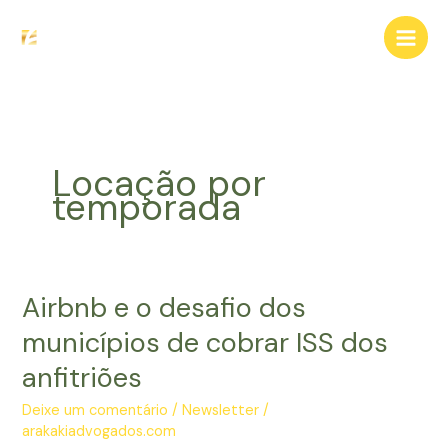
Ir
para
o
conteúdo
Locação por
temporada
Airbnb e o desafio dos
municípios de cobrar ISS dos
anfitriões
Deixe um comentário
/
Newsletter
/
arakakiadvogados.com