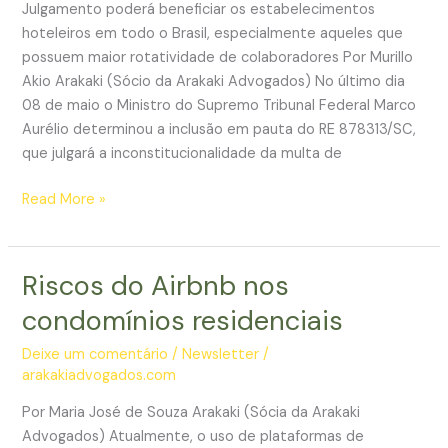
anfitriões
Julgamento poderá beneficiar os estabelecimentos
hoteleiros em todo o Brasil, especialmente aqueles que
possuem maior rotatividade de colaboradores Por Murillo
Akio Arakaki (Sócio da Arakaki Advogados) No último dia
08 de maio o Ministro do Supremo Tribunal Federal Marco
Aurélio determinou a inclusão em pauta do RE 878313/SC,
que julgará a inconstitucionalidade da multa de
Pleno
Read More »
do
STF
julgará
Riscos do Airbnb nos
inconstitucionalidade
condomínios residenciais
de
multa
Deixe um comentário
/
Newsletter
/
de
arakakiadvogados.com
10%
Por Maria José de Souza Arakaki (Sócia da Arakaki
do
Advogados) Atualmente, o uso de plataformas de
FGTS