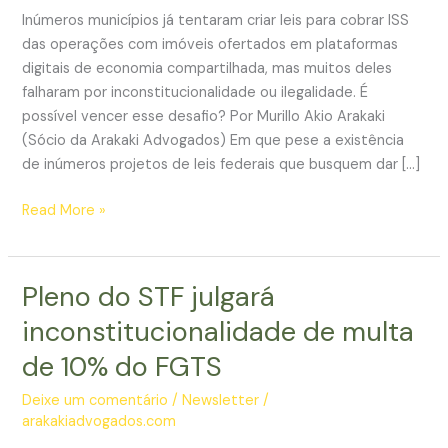
Inúmeros municípios já tentaram criar leis para cobrar ISS
das operações com imóveis ofertados em plataformas
digitais de economia compartilhada, mas muitos deles
falharam por inconstitucionalidade ou ilegalidade. É
possível vencer esse desafio? Por Murillo Akio Arakaki
(Sócio da Arakaki Advogados) Em que pese a existência
de inúmeros projetos de leis federais que busquem dar […]
Airbnb
Read More »
e
o
desafio
Pleno do STF julgará
dos
inconstitucionalidade de multa
municípios
de
de 10% do FGTS
cobrar
Deixe um comentário
/
Newsletter
/
ISS
arakakiadvogados.com
dos