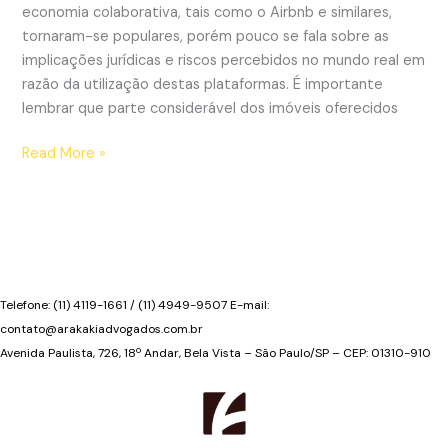
economia colaborativa, tais como o Airbnb e similares,
tornaram-se populares, porém pouco se fala sobre as
implicações jurídicas e riscos percebidos no mundo real em
razão da utilização destas plataformas. É importante
lembrar que parte considerável dos imóveis oferecidos
Riscos
Read More »
do
Airbnb
nos
condomínios
residenciais
Telefone: (11) 4119-1661 / (11) 4949-9507 E-mail:
contato@arakakiadvogados.com.br
Avenida Paulista, 726, 18º Andar, Bela Vista – São Paulo/SP – CEP: 01310-910