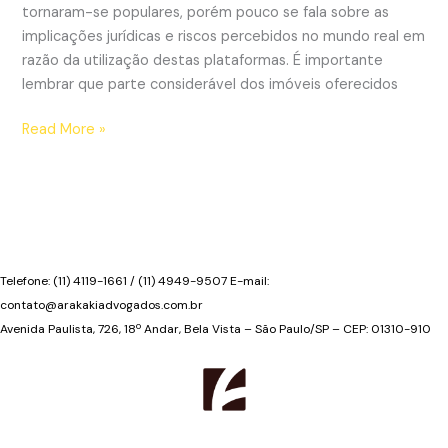
tornaram-se populares, porém pouco se fala sobre as
implicações jurídicas e riscos percebidos no mundo real em
razão da utilização destas plataformas. É importante
lembrar que parte considerável dos imóveis oferecidos
Riscos
Read More »
do
Airbnb
nos
condomínios
residenciais
Telefone: (11) 4119-1661 / (11) 4949-9507 E-mail:
contato@arakakiadvogados.com.br
Avenida Paulista, 726, 18º Andar, Bela Vista – São Paulo/SP – CEP: 01310-910