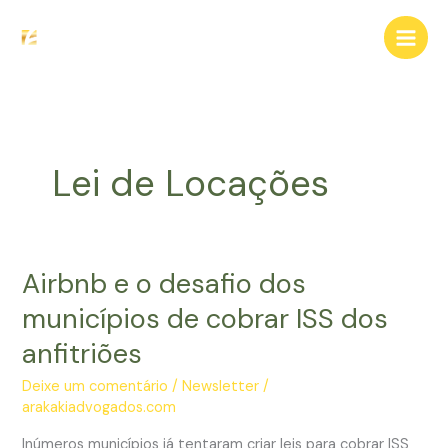
Ir
para
o
conteúdo
Lei de Locações
Airbnb e o desafio dos
municípios de cobrar ISS dos
anfitriões
Deixe um comentário
/
Newsletter
/
arakakiadvogados.com
Inúmeros municípios já tentaram criar leis para cobrar ISS