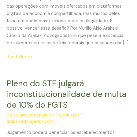
das operações com imóveis ofertados em plataformas
digitais de economia compartilhada, mas muitos deles
falharam por inconstitucionalidade ou ilegalidade. É
possível vencer esse desafio? Por Murillo Akio Arakaki
(Sócio da Arakaki Advogados) Em que pese a existência
de inúmeros projetos de leis federais que busquem dar […]
Airbnb
Read More »
e
o
desafio
Pleno do STF julgará
dos
inconstitucionalidade de multa
municípios
de
de 10% do FGTS
cobrar
Deixe um comentário
/
Newsletter
/
ISS
arakakiadvogados.com
dos
anfitriões
Julgamento poderá beneficiar os estabelecimentos