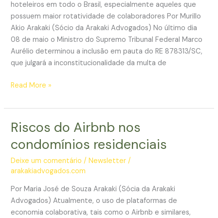
hoteleiros em todo o Brasil, especialmente aqueles que
possuem maior rotatividade de colaboradores Por Murillo
Akio Arakaki (Sócio da Arakaki Advogados) No último dia
08 de maio o Ministro do Supremo Tribunal Federal Marco
Aurélio determinou a inclusão em pauta do RE 878313/SC,
que julgará a inconstitucionalidade da multa de
Pleno
Read More »
do
STF
julgará
Riscos do Airbnb nos
inconstitucionalidade
condomínios residenciais
de
multa
Deixe um comentário
/
Newsletter
/
de
arakakiadvogados.com
10%
Por Maria José de Souza Arakaki (Sócia da Arakaki
do
Advogados) Atualmente, o uso de plataformas de
FGTS
economia colaborativa, tais como o Airbnb e similares,