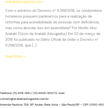
arakakiadvogados.com
Com o advento do Decreto nº 9.296/2018, os condomínios
hoteleiros possuem parâmetros para a realização de
reformas para acessibilidade de pessoas com deficiência,
mas como abordar isso em assembleia? Por Murillo Akio
Arakaki (Sócio da Arakaki Advogados) Em 02 de março de
2018 foi publicado no Diário Oficial da União o Decreto nº
9.296/2018, que […]
As
Read More »
reformas
para
acessibilidade
nos
hotéis
e
Telefone: (11) 4119-1661 / (11) 4949-9507 E-mail:
a
contato@arakakiadvogados.com.br
sua
Avenida Paulista, 726, 18º Andar, Bela Vista – São Paulo/SP – CEP: 01310-910