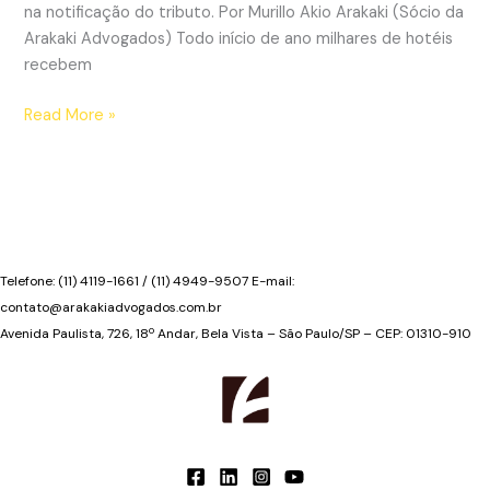
na notificação do tributo. Por Murillo Akio Arakaki (Sócio da
Arakaki Advogados) Todo início de ano milhares de hotéis
recebem
Reajuste
Read More »
de
IPTU
hoteleiro
pode
ser
ilegal
Telefone: (11) 4119-1661 / (11) 4949-9507 E-mail:
contato@arakakiadvogados.com.br
Avenida Paulista, 726, 18º Andar, Bela Vista – São Paulo/SP – CEP: 01310-910