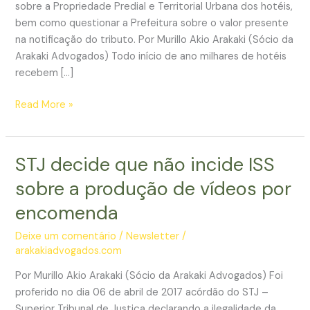
sobre a Propriedade Predial e Territorial Urbana dos hotéis,
bem como questionar a Prefeitura sobre o valor presente
na notificação do tributo. Por Murillo Akio Arakaki (Sócio da
Arakaki Advogados) Todo início de ano milhares de hotéis
recebem […]
Reajuste
Read More »
de
IPTU
hoteleiro
STJ decide que não incide ISS
pode
sobre a produção de vídeos por
ser
ilegal
encomenda
Deixe um comentário
/
Newsletter
/
arakakiadvogados.com
Por Murillo Akio Arakaki (Sócio da Arakaki Advogados) Foi
proferido no dia 06 de abril de 2017 acórdão do STJ –
Superior Tribunal de Justiça declarando a ilegalidade da