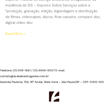
incidência do ISS – Imposto Sobre Serviços sobre a
“produção, gravação, edição, legendagem e distribuição
de filmes, videotapes, discos, fitas cassete, compact disc,
digital vídeo disc
STJ
Read More »
decide
que
não
incide
ISS
sobre
Telefone: (11) 4119-1661 / (11) 4949-9507 E-mail:
a
contato@arakakiadvogados.com.br
produção
Avenida Paulista, 726, 18º Andar, Bela Vista – São Paulo/SP – CEP: 01310-910
de
vídeos
por
encomenda