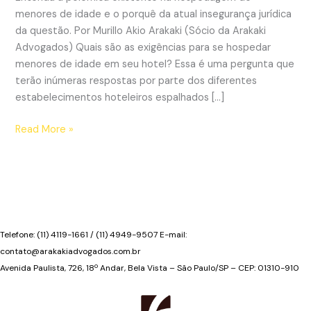
menores de idade e o porquê da atual insegurança jurídica
da questão. Por Murillo Akio Arakaki (Sócio da Arakaki
Advogados) Quais são as exigências para se hospedar
menores de idade em seu hotel? Essa é uma pergunta que
terão inúmeras respostas por parte dos diferentes
estabelecimentos hoteleiros espalhados […]
A
Read More »
hospedagem
de
menores
de
idade
e
Telefone: (11) 4119-1661 / (11) 4949-9507 E-mail:
a
contato@arakakiadvogados.com.br
sua
Avenida Paulista, 726, 18º Andar, Bela Vista – São Paulo/SP – CEP: 01310-910
insegurança
jurídica