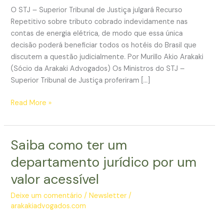
O STJ – Superior Tribunal de Justiça julgará Recurso
Repetitivo sobre tributo cobrado indevidamente nas
contas de energia elétrica, de modo que essa única
decisão poderá beneficiar todos os hotéis do Brasil que
discutem a questão judicialmente. Por Murillo Akio Arakaki
(Sócio da Arakaki Advogados) Os Ministros do STJ –
Superior Tribunal de Justiça proferiram […]
Crédito
Read More »
milionário
poderá
ser
Saiba como ter um
restituído
departamento jurídico por um
aos
hoteleiros
valor acessível
por
Deixe um comentário
/
Newsletter
/
decisão
arakakiadvogados.com
do