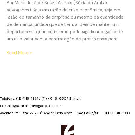
STJ
Por Maria José de Souza Arakaki (Sócia da Arakaki
advogados) Seja em razão da crise econômica, seja em
razão do tamanho da empresa ou mesmo da quantidade
de demanda jurídica que se tem, a ideia de manter um
departamento jurídico interno pode significar o gasto de
um alto valor com a contratação de profissionais para
Saiba
Read More »
como
ter
um
departamento
jurídico
por
Telefone: (11) 4119-1661 / (11) 4949-9507 E-mail:
um
contato@arakakiadvogados.com.br
valor
Avenida Paulista, 726, 18º Andar, Bela Vista – São Paulo/SP – CEP: 01310-910
acessível