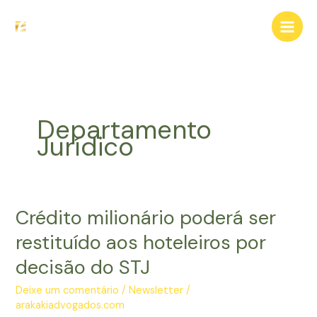
Ir
para
o
conteúdo
Departamento
Jurídico
Crédito milionário poderá ser
restituído aos hoteleiros por
decisão do STJ
Deixe um comentário
/
Newsletter
/
arakakiadvogados.com