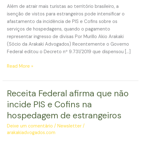
Além de atrair mais turistas ao território brasileiro, a
isenção de vistos para estrangeiros pode intensificar o
afastamento da incidência de PIS e Cofins sobre os
serviços de hospedagens, quando o pagamento
representar ingresso de divisas Por Murillo Akio Arakaki
(Sócio da Arakaki Advogados) Recentemente o Governo
Federal editou o Decreto nº 9.731/2019 que dispensou […]
Isenção
Read More »
de
vistos
e
Receita Federal afirma que não
a
incide PIS e Cofins na
não
incidência
hospedagem de estrangeiros
de
Deixe um comentário
/
Newsletter
/
PIS/Cofins
arakakiadvogados.com
na