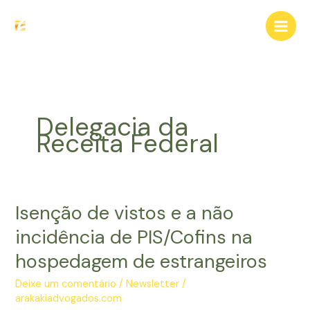
Ir
para
o
conteúdo
Delegacia da
Receita Federal
Isenção de vistos e a não
incidência de PIS/Cofins na
hospedagem de estrangeiros
Deixe um comentário
/
Newsletter
/
arakakiadvogados.com