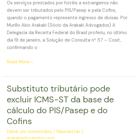
hospedagem
Os serviços prestados por hotéis a estrangeiros não
de
devem ser tributados pelo PIS/Pasep e pela Cofins,
estrangeiros
quando o pagamento represente ingresso de divisas. Por
Murillo Akio Arakaki (Sócio da Arakaki Advogados) A
Delegacia da Receita Federal do Brasil proferiu, no último
dia 19 de janeiro, a Solução de Consulta nº 57 – Cosit,
confirmando o
Receita
Read More »
Federal
afirma
que
Substituto tributário pode
não
excluir ICMS-ST da base de
incide
PIS
cálculo do PIS/Pasep e do
e
Cofins
Cofins
na
Deixe um comentário
/
Newsletter
/
hospedagem
arakakiadvogados.com