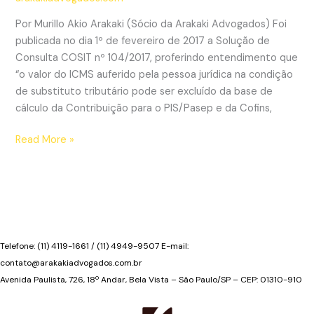
de
Por Murillo Akio Arakaki (Sócio da Arakaki Advogados) Foi
estrangeiros
publicada no dia 1º de fevereiro de 2017 a Solução de
Consulta COSIT nº 104/2017, proferindo entendimento que
“o valor do ICMS auferido pela pessoa jurídica na condição
de substituto tributário pode ser excluído da base de
cálculo da Contribuição para o PIS/Pasep e da Cofins,
Substituto
Read More »
tributário
pode
excluir
ICMS-
ST
da
Telefone: (11) 4119-1661 / (11) 4949-9507 E-mail:
base
contato@arakakiadvogados.com.br
de
Avenida Paulista, 726, 18º Andar, Bela Vista – São Paulo/SP – CEP: 01310-910
cálculo
do