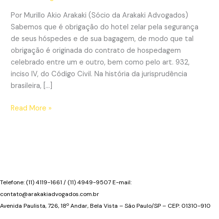
Por Murillo Akio Arakaki (Sócio da Arakaki Advogados)
Sabemos que é obrigação do hotel zelar pela segurança
de seus hóspedes e de sua bagagem, de modo que tal
obrigação é originada do contrato de hospedagem
celebrado entre um e outro, bem como pelo art. 932,
inciso IV, do Código Civil. Na história da jurisprudência
brasileira, […]
Tentativa
Read More »
de
assassinato
em
hotel
por
um
Telefone: (11) 4119-1661 / (11) 4949-9507 E-mail:
hóspede
contato@arakakiadvogados.com.br
a
Avenida Paulista, 726, 18º Andar, Bela Vista – São Paulo/SP – CEP: 01310-910
outro: