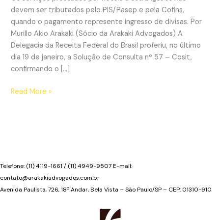
devem ser tributados pelo PIS/Pasep e pela Cofins,
quando o pagamento represente ingresso de divisas. Por
Murillo Akio Arakaki (Sócio da Arakaki Advogados) A
Delegacia da Receita Federal do Brasil proferiu, no último
dia 19 de janeiro, a Solução de Consulta nº 57 – Cosit,
confirmando o […]
Receita
Read More »
Federal
afirma
que
não
incide
PIS
Telefone: (11) 4119-1661 / (11) 4949-9507 E-mail:
e
contato@arakakiadvogados.com.br
Cofins
Avenida Paulista, 726, 18º Andar, Bela Vista – São Paulo/SP – CEP: 01310-910
na
hospedagem