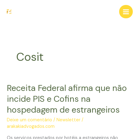
Ir
para
o
conteúdo
Cosit
Receita Federal afirma que não
incide PIS e Cofins na
hospedagem de estrangeiros
Deixe um comentário
/
Newsletter
/
arakakiadvogados.com
Os serviços prestados por hotéis a estrangeiros não