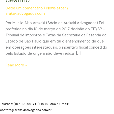
Deixe um comentário
/
Newsletter
/
arakakiadvogados.com
Por Murillo Akio Arakaki (Sócio da Arakaki Advogados) Foi
proferida no dia 10 de março de 2017 decisão do TIT/SP –
Tribunal de Impostos e Taxas da Secretaria da Fazenda do
Estado de São Paulo que emitiu o entendimento de que,
em operações interestaduais, o incentivo fiscal concedido
pelo Estado de origem não deve reduzir […]
Guerra
Read More »
fiscal:
incentivo
no
Estado
de
origem
Telefone: (11) 4119-1661 / (11) 4949-9507 E-mail:
não
contato@arakakiadvogados.com.br
reduz