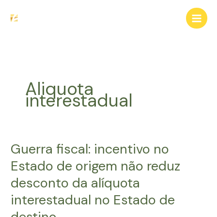
Ir
para
o
conteúdo
Aliquota
interestadual
Guerra fiscal: incentivo no
Estado de origem não reduz
desconto da alíquota
interestadual no Estado de
destino