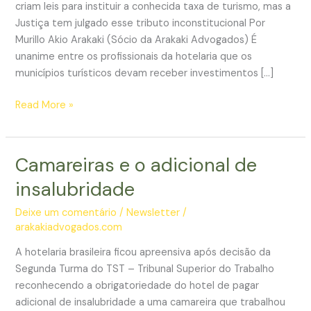
criam leis para instituir a conhecida taxa de turismo, mas a
Justiça tem julgado esse tributo inconstitucional Por
Murillo Akio Arakaki (Sócio da Arakaki Advogados) É
unanime entre os profissionais da hotelaria que os
municípios turísticos devam receber investimentos […]
Taxa
Read More »
de
turismo
e
Camareiras e o adicional de
sua
insalubridade
inconstitucionalidade
Deixe um comentário
/
Newsletter
/
arakakiadvogados.com
A hotelaria brasileira ficou apreensiva após decisão da
Segunda Turma do TST – Tribunal Superior do Trabalho
reconhecendo a obrigatoriedade do hotel de pagar
adicional de insalubridade a uma camareira que trabalhou