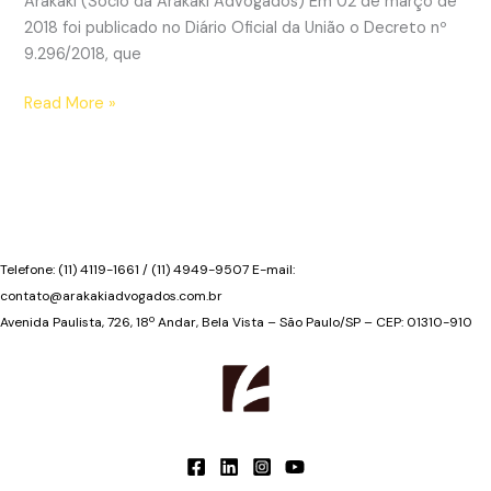
Arakaki (Sócio da Arakaki Advogados) Em 02 de março de
2018 foi publicado no Diário Oficial da União o Decreto nº
9.296/2018, que
As
Read More »
reformas
para
acessibilidade
nos
hotéis
e
Telefone: (11) 4119-1661 / (11) 4949-9507 E-mail:
a
contato@arakakiadvogados.com.br
sua
Avenida Paulista, 726, 18º Andar, Bela Vista – São Paulo/SP – CEP: 01310-910
aprovação
em
assembleia
do
condomínio