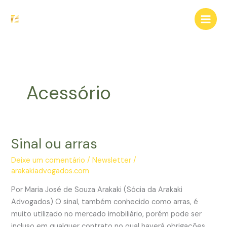
Ir
para
o
conteúdo
Acessório
Sinal ou arras
Deixe um comentário
/
Newsletter
/
arakakiadvogados.com
Por Maria José de Souza Arakaki (Sócia da Arakaki
Advogados) O sinal, também conhecido como arras, é
muito utilizado no mercado imobiliário, porém pode ser
incluso em qualquer contrato no qual haverá obrigações