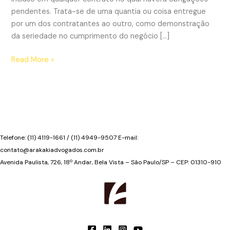
pendentes. Trata-se de uma quantia ou coisa entregue
por um dos contratantes ao outro, como demonstração
da seriedade no cumprimento do negócio […]
Sinal
Read More »
ou
arras
Telefone: (11) 4119-1661 / (11) 4949-9507 E-mail:
contato@arakakiadvogados.com.br
Avenida Paulista, 726, 18º Andar, Bela Vista – São Paulo/SP – CEP: 01310-910