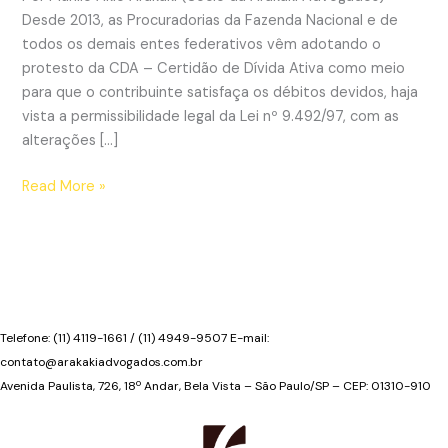
Desde 2013, as Procuradorias da Fazenda Nacional e de
todos os demais entes federativos vêm adotando o
protesto da CDA – Certidão de Dívida Ativa como meio
para que o contribuinte satisfaça os débitos devidos, haja
vista a permissibilidade legal da Lei nº 9.492/97, com as
alterações […]
Protesto
Read More »
da
Certidão
de
Dívida
Ativa
Tributária
Telefone: (11) 4119-1661 / (11) 4949-9507 E-mail:
pode
contato@arakakiadvogados.com.br
ser
Avenida Paulista, 726, 18º Andar, Bela Vista – São Paulo/SP – CEP: 01310-910
anulado
pelo