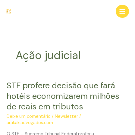
Ir
para
o
conteúdo
Ação judicial
STF profere decisão que fará
hotéis economizarem milhões
de reais em tributos
Deixe um comentário
/
Newsletter
/
arakakiadvogados.com
O STF – Supremo Tribunal Federal proferiu