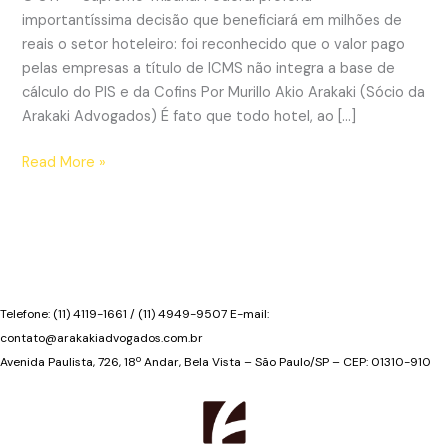
importantíssima decisão que beneficiará em milhões de
reais o setor hoteleiro: foi reconhecido que o valor pago
pelas empresas a título de ICMS não integra a base de
cálculo do PIS e da Cofins Por Murillo Akio Arakaki (Sócio da
Arakaki Advogados) É fato que todo hotel, ao […]
STF
Read More »
profere
decisão
que
fará
hotéis
economizarem
Telefone: (11) 4119-1661 / (11) 4949-9507 E-mail:
milhões
contato@arakakiadvogados.com.br
de
Avenida Paulista, 726, 18º Andar, Bela Vista – São Paulo/SP – CEP: 01310-910
reais
em
tributos